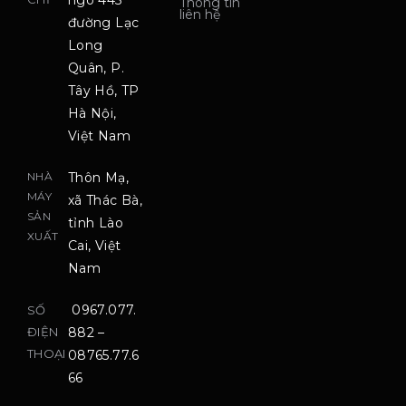
ngõ 445
Thông tin
liên hệ
đường Lạc
Long
Quân, P.
Tây Hồ, TP
Hà Nội,
Việt Nam
NHÀ
Thôn Mạ,
MÁY
xã Thác Bà,
SẢN
tỉnh Lào
XUẤT
Cai, Việt
Nam
0967.077.
SỐ
ĐIỆN
882 –
THOẠI
08765.77.6
66