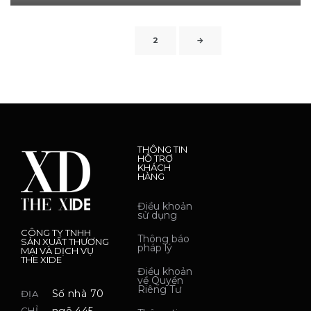
1
2
→
THÔNG TIN
HỖ TRỢ
KHÁCH
HÀNG
Điều khoản
sử dụng
CÔNG TY TNHH
Thông báo
SẢN XUẤT THƯƠNG
pháp lý
MẠI VÀ DỊCH VỤ
THE XIDE
Điều khoản
về Quyền
Riêng Tư
Số nhà 70
ĐỊA
CHỈ