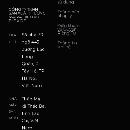
sử dụng
CÔNG TY TNHH
Thông báo
SẢN XUẤT THƯƠNG
pháp lý
MẠI VÀ DỊCH VỤ
THE XIDE
Điều khoản
về Quyền
Riêng Tư
Số nhà 70
ĐỊA
CHỈ
ngõ 445
Thông tin
liên hệ
đường Lạc
Long
Quân, P.
Tây Hồ, TP
Hà Nội,
Việt Nam
NHÀ
Thôn Mạ,
MÁY
xã Thác Bà,
SẢN
tỉnh Lào
XUẤT
Cai, Việt
Nam