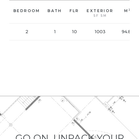
2
BEDROOM
BATH
FLR
EXTERIOR
M
SF SM
2
1
10
1003
94.86
VIEW PHOTO
SCHEDULE AN
DOWNLOAD
APPOINMENT
FLOORPLAN
GO ON, UNPACK YOUR