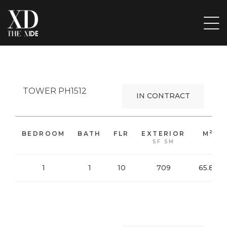
ẤP
TOWER PH1512
IN CONTRACT
ẦU
2
BEDROOM
BATH
FLR
EXTERIOR
M
ẨM,
SF SM
1
1
10
709
65.86
 ĐỒ
VỊ
VIEW PHOTO
ÁC ĐỒ