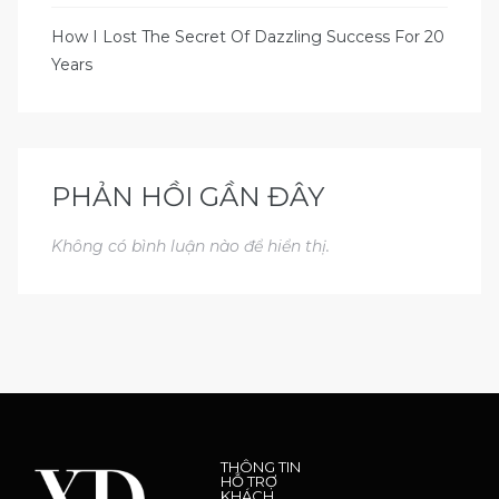
How I Lost The Secret Of Dazzling Success For 20
Years
PHẢN HỒI GẦN ĐÂY
Không có bình luận nào để hiển thị.
THÔNG TIN
HỖ TRỢ
KHÁCH