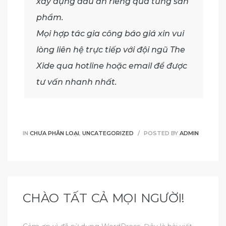
xây dựng dấu ấn riêng qua từng sản
phẩm.
Mọi hợp tác gia công báo giá xin vui
lòng liên hệ trực tiếp với đội ngũ The
Xide qua hotline hoặc email để được
tư vấn nhanh nhất.
IN
CHƯA PHÂN LOẠI
,
UNCATEGORIZED
POSTED BY
ADMIN
CHÀO TẤT CẢ MỌI NGƯỜI!