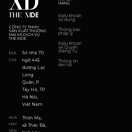
HÀNG
Điều khoản
sử dụng
CÔNG TY TNHH
Thông báo
SẢN XUẤT THƯƠNG
pháp lý
MẠI VÀ DỊCH VỤ
THE XIDE
Điều khoản
về Quyền
Riêng Tư
Số nhà 70
ĐỊA
CHỈ
ngõ 445
Thông tin
liên hệ
đường Lạc
Long
Quân, P.
Tây Hồ, TP
Hà Nội,
Việt Nam
NHÀ
Thôn Mạ,
MÁY
xã Thác Bà,
SẢN