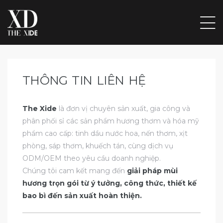
THÔNG TIN LIÊN HỆ
ẤP
ẦU
The Xide
là đơn vị chuyên sản xuất, gia công và
phân phối sỉ các sản phẩm hương thơm và hóa mỹ
phẩm cao cấp: tinh dầu nước hoa, nến thơm, xịt
ẨM,
phòng, sáp thơm, khuếch tán, cùng dịch vụ
ODM/OEM theo yêu cầu doanh nghiệp.
Chúng tôi cam kết mang đến
giải pháp mùi
 ĐỒ
hương trọn gói từ ý tưởng, công thức, thiết kế
VỊ
bao bì đến sản xuất hoàn thiện.
ÁC ĐỒ