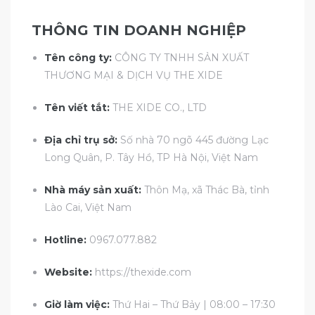
THÔNG TIN DOANH NGHIỆP
Tên công ty:
CÔNG TY TNHH SẢN XUẤT
THƯƠNG MẠI & DỊCH VỤ THE XIDE
Tên viết tắt:
THE XIDE CO., LTD
Địa chỉ trụ sở:
Số nhà 70 ngõ 445 đường Lạc
Long Quân, P. Tây Hồ, TP Hà Nội, Việt Nam
Nhà máy sản xuất:
Thôn Mạ, xã Thác Bà, tỉnh
Lào Cai, Việt Nam
Hotline:
0967.077.882
Website:
https://thexide.com
Giờ làm việc:
Thứ Hai – Thứ Bảy | 08:00 – 17:30