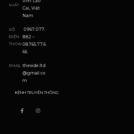
tỉnh Lào
XUẤT
Cai, Việt
Nam
0967.077.
SỐ
ĐIỆN
882 –
THOẠI
08765.77.6
66
thexide.ltd
EMAIL
@gmail.co
m
KÊNH TRUYỀN THÔNG