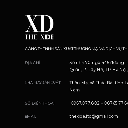
CÔNG TY TNHH SẢN XUẤT THƯƠNG MẠI VÀ DỊCH VỤ TH
Số nhà 70 ngõ 445 đường 
ĐỊA CHỈ
Quân, P. Tây Hồ, TP Hà Nội
NHÀ MÁY SẢN XUẤT
Thôn Mạ, xã Thác Bà, tỉnh Là
Nam
0967.077.882 – 08765.77.6
SỐ ĐIỆN THOẠI
thexide.ltd@gmail.com
EMAIL