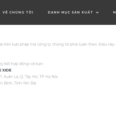
VỀ CHÚNG TÔI
DANH MỤC SẢN XUẤT
N
trên luật pháp mà công ty chúng tôi phải tuân theo. Điều này g
ký kết hợp đồng với bạn:
 XIDE
. Xuân La, Q. Tây Hồ, TP Hà Nội
n Bình, Tỉnh Yên Bái