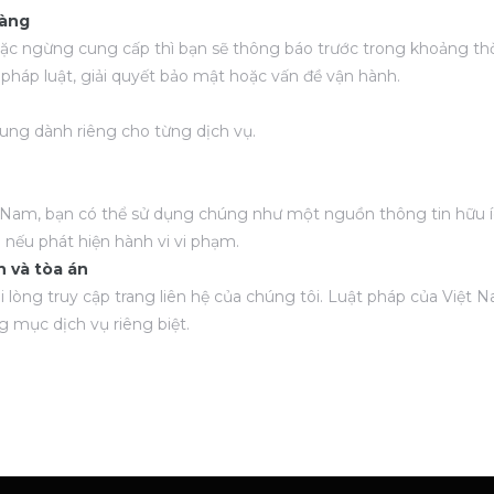
hàng
oặc ngừng cung cấp thì bạn sẽ thông báo trước trong khoảng thời
m pháp luật, giải quyết bảo mật hoặc vấn đề vận hành.
sung dành riêng cho từng dịch vụ.
 Nam, bạn có thể sử dụng chúng như một nguồn thông tin hữu íc
 nếu phát hiện hành vi vi phạm.
nh và
tòa án
ui lòng truy cập trang liên hệ của chúng tôi. Luật pháp của Việt 
 mục dịch vụ riêng biệt.