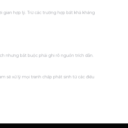
 gian hợp lý. Trừ các trường hợp bất khả kháng
h nhưng bắt buộc phải ghi rõ nguồn trích dẫn.
Nam sẽ xử lý mọi tranh chấp phát sinh từ các điều