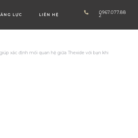
0967.077.88
ĂNG LỰC
LIÊN HỆ
2
iúp xác định mối quan hệ giữa Thexide với bạn khi