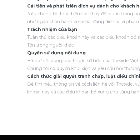
Cải tiến và phát triển dịch vụ dành cho khách 
Nếu chúng tôi thực hiện các thay đổi quan trọng h
như ngăn chặn hành vi sai trái đang diễn ra, vi phạ
Trách nhiệm của bạn
Tuân thủ các điều khoản này và các điều khoản bổ 
Tôn trọng người khác.
Quyền sử dụng nội dung
Bất cứ nội dung nào thuộc sở hữu của Thexide Việt
Chúng tôi có quyền khởi kiện và yêu cầu bồi thường
Cách thức giải quyết tranh chấp, luật điều chỉ
Để tìm hiểu thông tin về cách liên hệ với Thexide, v
khoản này và các điều khoản bổ xung cho từng hạng