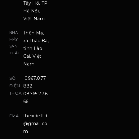
Tây Hồ, TP
Hà Nội,
Việt Nam
NHÀ
Thôn Mạ,
MÁY
xã Thác Bà,
SẢN
tỉnh Lào
XUẤT
Cai, Việt
Nam
0967.077.
SỐ
ĐIỆN
882 –
THOẠI
08765.77.6
66
thexide.ltd
EMAIL
@gmail.co
m