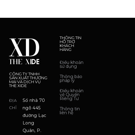
THÔNG TIN
HỖ TRỢ
KHÁCH
HÀNG
Điều khoản
sử dụng
CÔNG TY TNHH
Thông báo
SẢN XUẤT THƯƠNG
pháp lý
MẠI VÀ DỊCH VỤ
THE XIDE
Điều khoản
về Quyền
Riêng Tư
Số nhà 70
ĐỊA
CHỈ
ngõ 445
Thông tin
liên hệ
đường Lạc
Long
Quân, P.