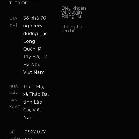
THE XIDE
Điều khoản
về Quyền
Riêng Tư
Số nhà 70
ĐỊA
CHỈ
ngõ 445
Thông tin
liên hệ
đường Lạc
Long
Quân, P.
Tây Hồ, TP
Hà Nội,
Việt Nam
NHÀ
Thôn Mạ,
MÁY
xã Thác Bà,
SẢN
tỉnh Lào
XUẤT
Cai, Việt
Nam
0967.077.
SỐ