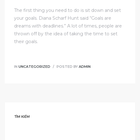
The first thing you need to do is sit down and set
your goals. Diana Scharf Hunt said “Goals are
dreams with deadlines.” A lot of times, people are
thrown off by the idea of taking the time to set
their goals.
IN
UNCATEGORIZED
POSTED BY
ADMIN
TÌM KIẾM
TÌM
KIẾM