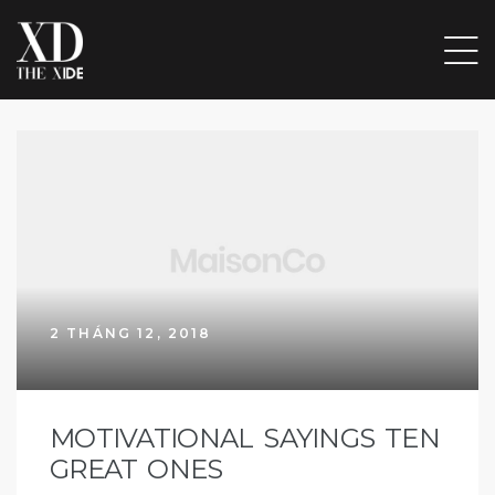
ẤP
ẦU
ẨM,
2 THÁNG 12, 2018
 ĐỒ
VỊ
MOTIVATIONAL SAYINGS TEN
GREAT ONES
ÁC ĐỒ