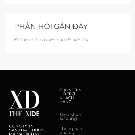
PHẢN HỒI GẦN ĐÂY
Không có bình luận nào để hiển thị.
THÔNG TIN
HỖ TRỢ
KHÁCH
HÀNG
Điều khoản
sử dụng
CÔNG TY TNHH
Thông báo
SẢN XUẤT THƯƠNG
pháp lý
MẠI VÀ DỊCH VỤ